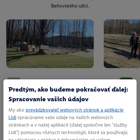
Beňovského ulici.
Predtým, ako budeme pokračovať ďalej:
Spracovanie vašich údajov
My ako
prevádzkovateľ webových stránok a aplikácie
Lidl
spracúvame vaše údaje na našich webových
stránkach a v našej aplikácii (ďalej spoločne len "služby
Lidl") pomocou rôznych technológií, ktoré sa používajú
na ukladanie a prístup k informáciám vo vašom