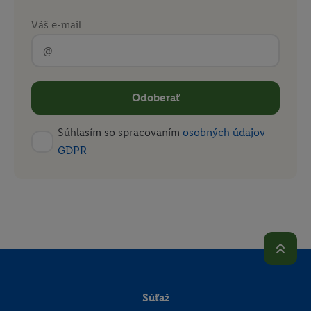
kedykoľvek odvolať súhlas s účinnosťou do budúcnosti
Váš e-mail
nájdete v našich
zásadách ochrany osobných údajov
.
Imprint nájdete tu.
Odoberať
Súhlasím so spracovaním
osobných údajov
GDPR
Súťaž