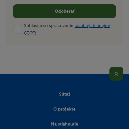
Imprint nájdete tu.
Odoberať
Súhlasím so spracovaním
osobných údajov
GDPR
Súťaž
O projekte
Na stiahnutie