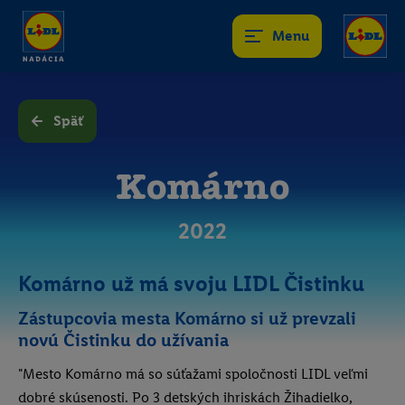
Menu
Späť
Komárno
2022
Komárno už má svoju LIDL Čistinku
Zástupcovia mesta Komárno si už prevzali
novú Čistinku do užívania
"Mesto Komárno má so súťažami spoločnosti LIDL veľmi
dobré skúsenosti. Po 3 detských ihriskách Žihadielko,