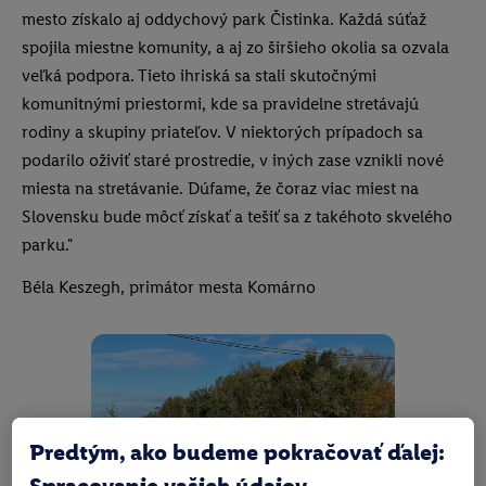
mesto získalo aj oddychový park Čistinka. Každá súťaž
spojila miestne komunity, a aj zo širšieho okolia sa ozvala
veľká podpora. Tieto ihriská sa stali skutočnými
komunitnými priestormi, kde sa pravidelne stretávajú
rodiny a skupiny priateľov. V niektorých prípadoch sa
podarilo oživiť staré prostredie, v iných zase vznikli nové
miesta na stretávanie. Dúfame, že čoraz viac miest na
Slovensku bude môcť získať a tešiť sa z takéhoto skvelého
parku."
Béla Keszegh, primátor mesta Komárno
Predtým, ako budeme pokračovať ďalej:
Spracovanie vašich údajov