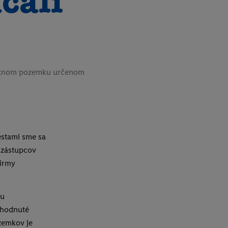
čali
krétnom pozemku určenom
mestami sme sa
i zástupcov
firmy
bu
ohodnuté
zemkov je