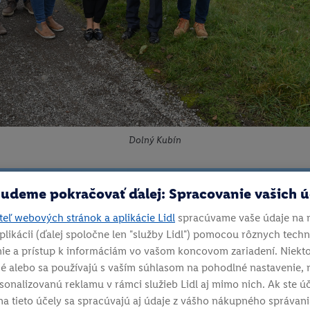
Dolný Kubín
udeme pokračovať ďalej: Spracovanie vašich 
eľ webových stránok a aplikácie Lidl
spracúvame vaše údaje na 
plikácii (ďalej spoločne len "služby Lidl") pomocou rôznych techno
ie a prístup k informáciám vo vašom koncovom zariadení. Niekto
é alebo sa používajú s vaším súhlasom na pohodlné nastavenie, 
ersonalizovanú reklamu v rámci služieb Lidl aj mimo nich. Ak ste 
na tieto účely sa spracúvajú aj údaje z vášho nákupného správan