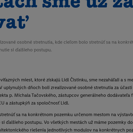
ách sme už za
vať
lizované osobné stretnutia, kde cieľom bolo stretnúť sa na kon
tie si ďalšieho postupu.
víťazných miest, ktoré získajú Lidl Čistinku, sme nezaháľali a s 
 V uplynulých dňoch boli zrealizované osobné stretnutia za účast
tekta p. Michala Tačovského, zástupcov generálneho dodávateľa 
EU a zástupkýň za spoločnosť Lidl.
 stretnúť sa na konkrétnom pozemku určenom mestom na výstav
 si ďalšieho postupu. Vo všetkých mestách už máme pozemky d
hitektonického riešenia jednotlivých modulov na konkrétnych po