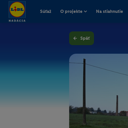
Súťaž
O projekte
Na stiahnutie
Späť