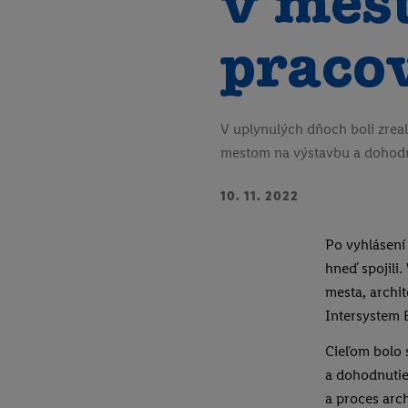
v mest
praco
V uplynulých dňoch boli zrea
mestom na výstavbu a dohodnu
10. 11. 2022
Po vyhlásení 
hneď spojili.
mesta, archi
Intersystem 
Cieľom bolo
a dohodnutie
a proces arc