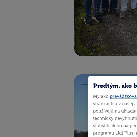
Predtým, ako b
My ako
prevádzkovat
stránkach a v našej a
používajú na ukladan
technicky nevyhnutn
štatistík alebo na p
programu Lidl Plus, 