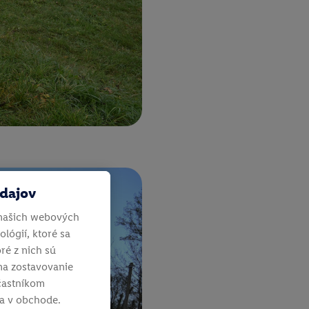
údajov
našich webových
lógií, ktoré sa
ré z nich sú
na zostavovanie
účastníkom
ia v obchode.