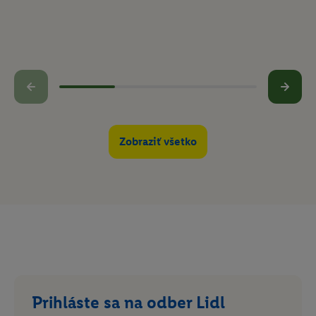
mailovej adresy a prípadne ďalších
identifikátorov/identifikátorov, ktoré má spoločnosť
Criteo SA k dispozícii.
V časti "
Prispôsobiť
" môžete povoliť jednotlivé účely a
nájsť ďalšie informácie o podmienkach spracúvania
osobných údajov.
Kliknutím na možnosť "
Odmietnuť
" môžete povoliť iba
používanie potrebných technológií. Kliknutím na
Zobraziť všetko
"
Súhlasím
" vyjadríte súhlas so spracúvaním na všetky
vyššie uvedené účely. Ďalšie informácie vrátane
informácií o dobe uchovávania údajov a Vašom práve
kedykoľvek odvolať súhlas s účinnosťou do budúcnosti
nájdete v našich
zásadách ochrany osobných údajov
.
Imprint nájdete tu.
Prihláste sa na odber Lidl