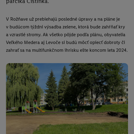
parčíka Čistinka.
V Rožňave už prebiehajú posledné úpravy a na pláne je
v budúcom týždni výsadba zelene, ktorá bude zahŕňať kry
a vzrastlé stromy. Ak všetko pôjde podľa plánu, obyvatelia
Veľkého Medera aj Levoče si budú môcť opiecť dobroty či
zahrať sa na multifunkčnom ihrisku ešte koncom leta 2024.