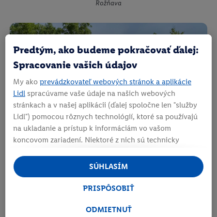
Rožňava
Predtým, ako budeme pokračovať ďalej:
Spracovanie vašich údajov
My ako
prevádzkovateľ webových stránok a aplikácie
Lidl
spracúvame vaše údaje na našich webových
stránkach a v našej aplikácii (ďalej spoločne len "služby
Lidl") pomocou rôznych technológií, ktoré sa používajú
na ukladanie a prístup k informáciám vo vašom
koncovom zariadení. Niektoré z nich sú technicky
nevyhnutné alebo sa používajú s vaším súhlasom na
pohodlné nastavenie, na zostavovanie štatistík alebo na
SÚHLASÍM
personalizovanú reklamu v rámci služieb Lidl aj mimo
Veľký Meder
nich. Ak ste účastníkom programu Lidl Plus, na tieto
PRISPÔSOBIŤ
účely sa spracúvajú aj údaje z vášho nákupného
správania v obchode.
ODMIETNUŤ