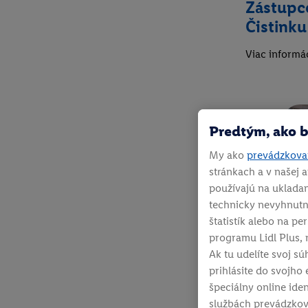
Zástupco
Čistinku
Viac informác
Predtým, ako b
My ako
prevádzkovat
stránkach a v našej a
používajú na ukladan
technicky nevyhnutn
štatistík alebo na p
programu Lidl Plus, 
Ak tu udelíte svoj sú
prihlásite do svojho 
špeciálny online ide
službách prevádzkov