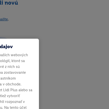
li novú
alite
.
údajov
našich webových
lógií, ktoré sa
ré z nich sú
na zostavovanie
účastníkom
ia v obchode.
t Lidl Plus alebo sa
iež vytvoriť
hli rozpoznať v
u. Na tento účel