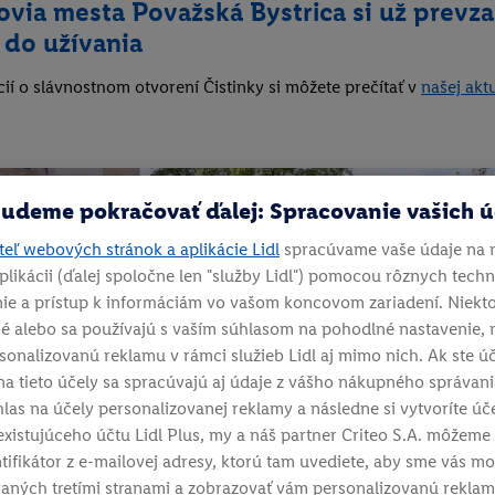
via mesta Považská Bystrica si už prevza
 do užívania
ií o slávnostnom otvorení Čistinky si môžete prečítať v
našej aktu
udeme pokračovať ďalej: Spracovanie vašich 
eľ webových stránok a aplikácie Lidl
spracúvame vaše údaje na 
plikácii (ďalej spoločne len "služby Lidl") pomocou rôznych techno
ie a prístup k informáciám vo vašom koncovom zariadení. Niekto
é alebo sa používajú s vaším súhlasom na pohodlné nastavenie, 
ersonalizovanú reklamu v rámci služieb Lidl aj mimo nich. Ak ste 
na tieto účely sa spracúvajú aj údaje z vášho nákupného správan
hlas na účely personalizovanej reklamy a následne si vytvoríte úče
existujúceho účtu Lidl Plus, my a náš partner Criteo S.A. môžeme t
ntifikátor z e-mailovej adresy, ktorú tam uvediete, aby sme vás mo
aných tretími stranami a zobrazovať vám personalizovanú reklam