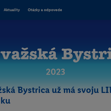
Aktuality
Otázky a odpovede
važská Bystr
2023
ská Bystrica už má svoju L
nku