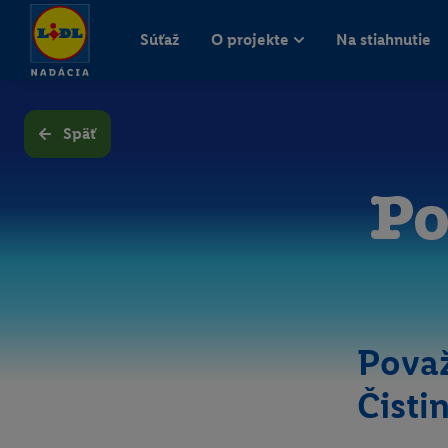
Súťaž
O projekte
Na stiahnutie
Späť
Po
Považ
Čisti